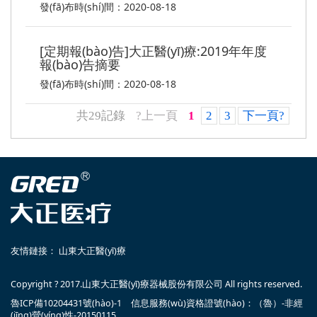
發(fā)布時(shí)間：2020-08-18
[定期報(bào)告]大正醫(yī)療:2019年年度
報(bào)告摘要
發(fā)布時(shí)間：2020-08-18
共29記錄
?上一頁
1
2
3
下一頁?
友情鏈接：
山東大正醫(yī)療
Copyright ? 2017.山東大正醫(yī)療器械股份有限公司 All rights reserved.
魯ICP備10204431號(hào)-1 信息服務(wù)資格證號(hào)：（魯）-非經
(jīng)營(yíng)性-20150115