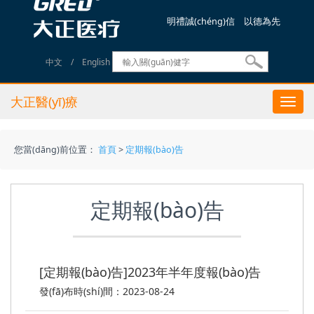
明禮誠(chéng)信 以德為先
中文
/
English
大正醫(yī)療
Togg
navi
您當(dāng)前位置：
首頁
>
定期報(bào)告
定期報(bào)告
[定期報(bào)告]2023年半年度報(bào)告
發(fā)布時(shí)間：2023-08-24